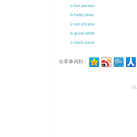
a fun person
A hefty blow
a set phrase
a good while
a slack pace
分享单词到：
以