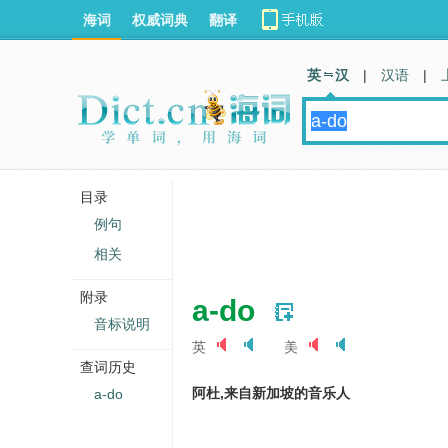
海词
权威词典
翻译
英 汉
|
汉语
|
目录
例句
相关
附录
a-do
音标说明
英
美
查词历史
阿杜,来自新加坡的音乐人
a-do