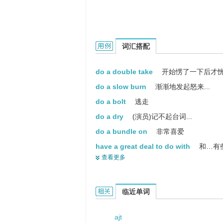
A-Do的用法和样例：
词汇搭配
do a double take
开始愣了一下后才恍然
do a slow burn
渐渐地发起怒来...
do a bolt
逃走
do a dry
(演员)记不起台词...
do a bundle on
非常喜爱
have a great deal to do with
和…有些
查看更多
do a good job
工作干得好
do someone a good turn
做有利于某人
have half a mind to do something
A-Do的相关资料：
临近单词
ajt
do someone a mischief
使某人受伤