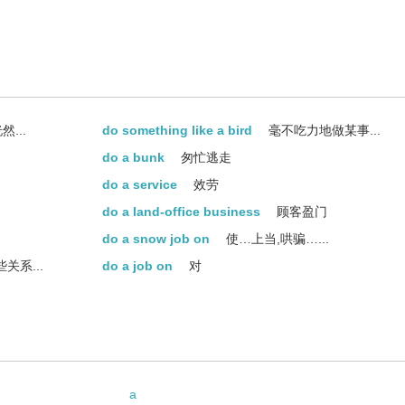
...
do something like a bird
毫不吃力地做某事...
do a bunk
匆忙逃走
do a service
效劳
do a land-office business
顾客盈门
do a snow job on
使…上当,哄骗…...
关系...
do a job on
对
make a push to do something
用最大努力(做某事)
的事...
put do a face
化妆
打算
be in a mood to do something
有做某事的兴致,
做...
a
make a resolve to do something
决心做某事