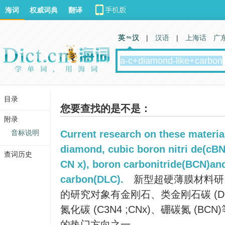
海词
权威词典
翻译
英 汉
|
汉语
|
上海话
广
目录
您要查找的是不是：
附录
音标说明
Current research on these materia
diamond, cubic boron nitri de(cBN)
查词历史
CN x), boron carbonitride(BCN)an
carbon(DLC).
新型超硬薄膜材料研
的研究对象有金刚石、类金刚石碳 (DLC
氮化碳 (C3N4 ;CNx)、硼碳氮 (B
的热门方向之一 .