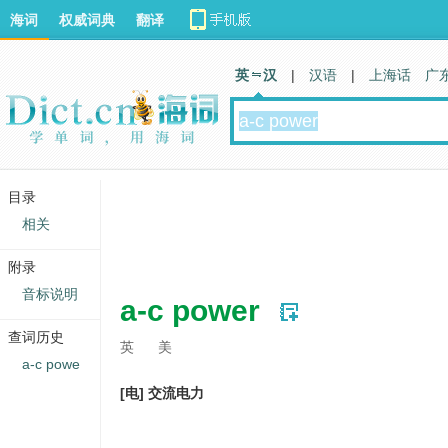
海词
权威词典
翻译
英 汉
|
汉语
|
上海话
广
目录
相关
附录
音标说明
a-c power
查词历史
英
美
a-c powe
[电] 交流电力