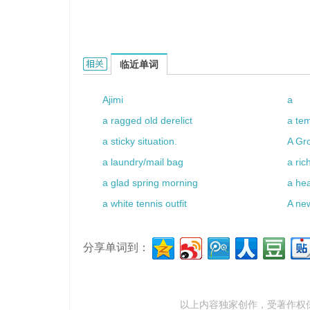
a-c power的相关资料：
临近单词
Ajimi
a
a ragged old derelict
a te
a sticky situation.
A Gr
a laundry/mail bag
a ric
a glad spring morning
a hea
a white tennis outfit
A ne
分享单词到：
以上内容独家创作，受
著作权