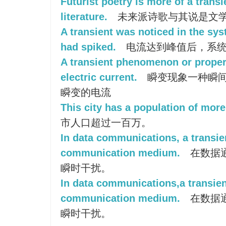
Futurist poetry is more of a tran
literature.
未来派诗歌与其说是文学
A transient was noticed in the sys
had spiked.
电流达到峰值后，系统
A transient phenomenon or propert
electric current.
瞬变现象一种瞬
瞬变的电流
This city has a population of more
市人口超过一百万。
In data communications, a transie
communication medium.
在数据
瞬时干扰。
In data communications,a transien
communication medium.
在数据
瞬时干扰。