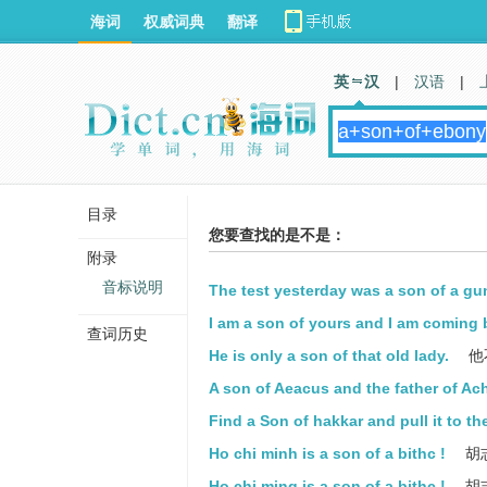
海词
权威词典
翻译
英 汉
|
汉语
|
目录
您要查找的是不是：
附录
音标说明
The test yesterday was a son of a gu
I am a son of yours and I am coming 
查词历史
He is only a son of that old lady.
他
A son of Aeacus and the father of Ach
Find a Son of hakkar and pull it to the
Ho chi minh is a son of a bithc !
胡
Ho chi ming is a son of a bithc !
胡