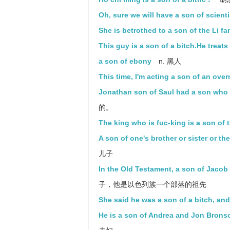
Oh, sure we will have a son of scienti
She is betrothed to a son of the Li fam
This guy is a son of a bitch.He treats
a son of ebony
n. 黑人
This time, I'm acting a son of an overn
Jonathan son of Saul had a son who 
的。
The king who is fuc-king is a son of
A son of one's brother or sister or th
儿子
In the Old Testament, a son of Jacob a
子，他是以色列族一个部落的祖先
She said he was a son of a bitch, and
He is a son of Andrea and Jon Bronso