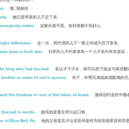
st.
哦.;我相信
ily.
她已跟李家的儿子定了亲。
 everybody rotten.
这家伙真可恶。他对谁都不安好心。
ight millionaire.
这一次，我代理的儿子一夜之间成为百万富翁。
was lame in both feet.
扫罗的儿子约拿单有一个儿子名叫米非波设，
 the king who had fuc-ked.
各位才子才女，谁可以把下面这句英语翻
e brother or sister of one's spouse.
侄子，外甥兄弟姐妹或配偶的兄
nd the forebear of one of the tribes of Israel.
迦得旧约圣经中雅
 that led to words.
她骂他是畜生而引起囗角。
n of Blue Bell, Pa.
他的父母是宾夕法尼亚州蓝铃市的安德里亚和乔恩