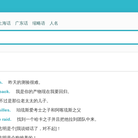
上海话
广东话
缩略语
人名
n.
昨天的测验很难。
back.
我是你的产物现在我要回归。
不过是那位老太太的儿子。
illes.
珀琉斯爱考士之子和阿喀琉斯之父
 raid.
找到一个哈卡之子并且把他拉到团队中来。
志明是个[我说错话了，对不起]！
志明是个狗娘养的！