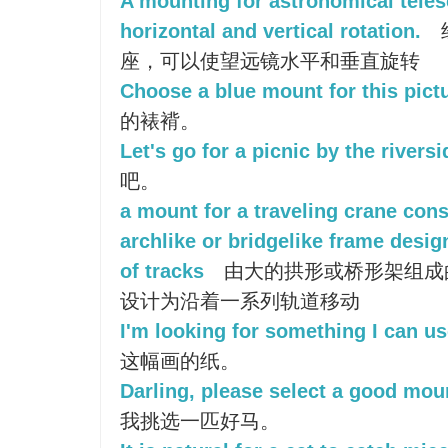
A mounting for astronomical teles
horizontal and vertical rotation.
座，可以使望远镜水平和垂直旋转
Choose a blue mount for this pict
的裱褙。
Let's go for a picnic by the riversi
吧。
a mount for a traveling crane cons
archlike or bridgelike frame desi
of tracks
由大的拱形或桥形架组成
设计为沿着一系列轨道移动
I'm looking for something I can u
这幅画的纸。
Darling, please select a good mou
我挑选一匹好马。