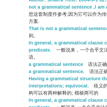
not a grammatical sentence ,I am 
您这套制度作参考;因为它可以作为
方案.
That is not a grammatical sentenc
则。
In general, a grammatical clause c
predicate.
一般说来，一个合乎文
语。
a grammatical sentence
语法正确
a grammatical sentence.
语法正
Having a grammatical structure th
interpretations; equivocal.
歧义的
构可以有两种解释的; 模棱两可的
In general, a grammatical clause 