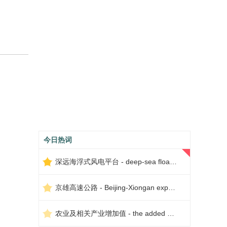
今日热词
深远海浮式风电平台 - deep-sea floating wind power platform
京雄高速公路 - Beijing-Xiongan expressway
农业及相关产业增加值 - the added value of agriculture and related industries