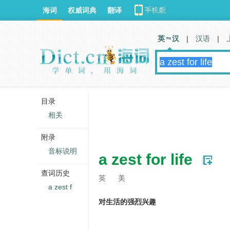
海词
权威词典
翻译
英 汉
|
汉语
|
目录
相关
附录
音标说明
a zest for life
查词历史
英
美
a zest f
对生活的强烈兴趣