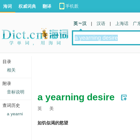
海词
权威词典
翻译
英 汉
|
汉语
|
上海话
广
目录
相关
附录
音标说明
a yearning desire
查词历史
英
美
a yearni
如饥似渴的慾望