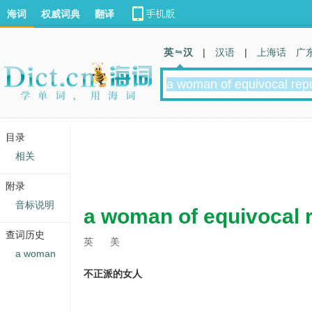
海词
权威词典
翻译
英 汉
|
汉语
|
上海话
广
目录
相关
附录
音标说明
a woman of equivocal 
查词历史
英
美
a woman
不正派的女人