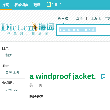
海词
权威词典
翻译
英 汉
|
汉语
|
上海话
广
目录
相关
附录
音标说明
a windproof jacket.
查词历史
英
美
a windpr
防风夹克