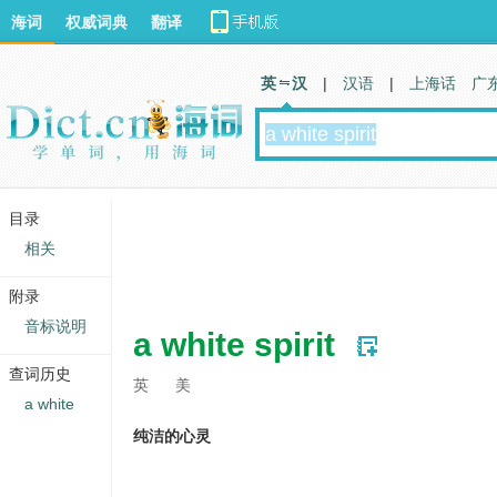
海词
权威词典
翻译
英 汉
|
汉语
|
上海话
广
目录
相关
附录
音标说明
a white spirit
查词历史
英
美
a white
纯洁的心灵