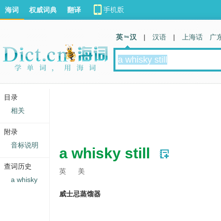
海词
权威词典
翻译
英 汉
|
汉语
|
上海话
广
目录
相关
附录
音标说明
a whisky still
查词历史
英
美
a whisky
威士忌蒸馏器