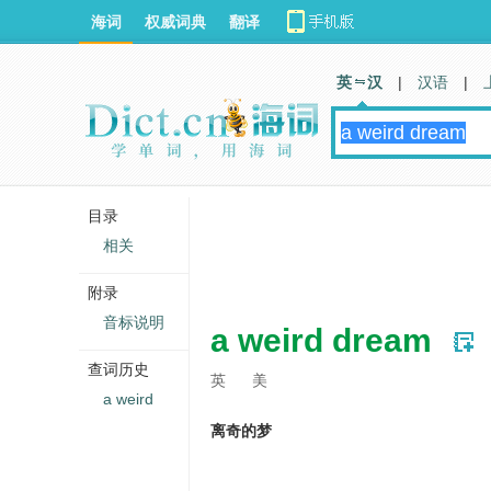
海词
权威词典
翻译
英 汉
|
汉语
|
目录
相关
附录
音标说明
a weird dream
查词历史
英
美
a weird
离奇的梦