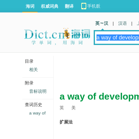
海词
权威词典
翻译
英 汉
|
汉语
|
目录
相关
附录
音标说明
a way of develop
查词历史
英
美
a way of
扩展法