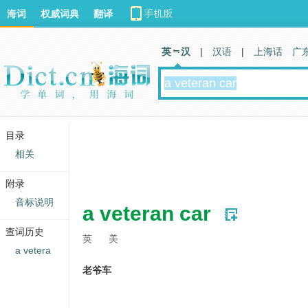
海词
权威词典
翻译
英 汉
|
汉语
|
上海话
广
目录
相关
附录
音标说明
a veteran car
查词历史
英
美
a vetera
老爷车