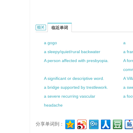
A veteran car的相关资料：
临近单词
a gogo
a
a sleepy/quiet/rural backwater
a fra
A person affected with presbyopia.
A fo
com
A significant or descriptive word.
A Vil
a bridge supported by trestlework.
a swe
a severe recurring vascular
a foo
headache
分享单词到：