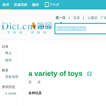
海词
权威词典
翻译
英 汉
|
汉语
|
上海话
广
目录
释义
相关
附录
a variety of toys
音标说明
英
美
查词历史
各种玩具
a variet