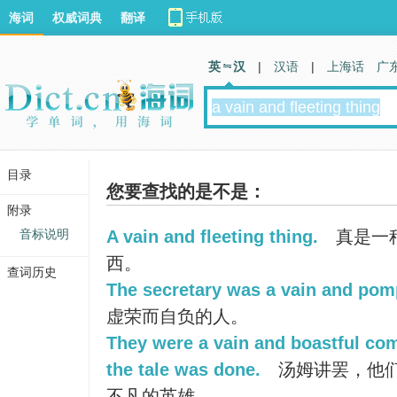
海词
权威词典
翻译
英 汉
|
汉语
|
上海话
广
目录
您要查找的是不是：
附录
音标说明
A vain and fleeting thing.
真是一
西。
查词历史
The secretary was a vain and po
虚荣而自负的人。
They were a vain and boastful co
the tale was done.
汤姆讲罢，他
不凡的英雄。