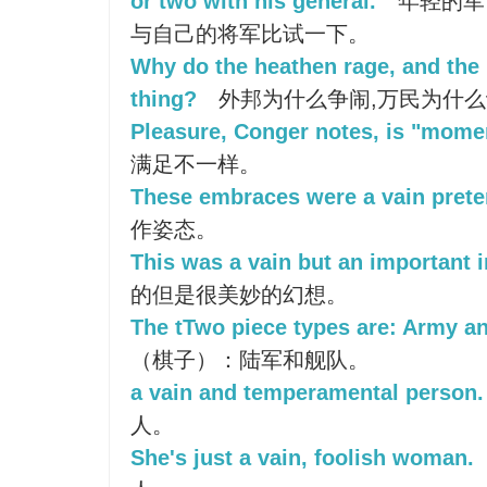
or two with his general.
年轻的军
与自己的将军比试一下。
Why do the heathen rage, and the 
thing?
外邦为什么争闹,万民为什
Pleasure, Conger notes, is "momen
满足不一样。
These embraces were a vain prete
作姿态。
This was a vain but an important 
的但是很美妙的幻想。
The tTwo piece types are: Army an
（棋子）：陆军和舰队。
a vain and temperamental person.
人。
She's just a vain, foolish woman.