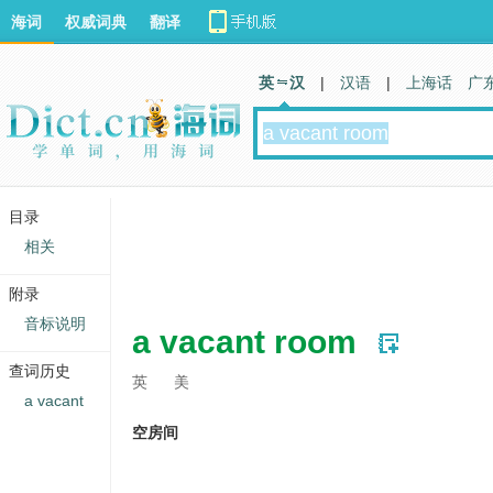
海词
权威词典
翻译
英 汉
|
汉语
|
上海话
广
目录
相关
附录
音标说明
a vacant room
查词历史
英
美
a vacant
空房间