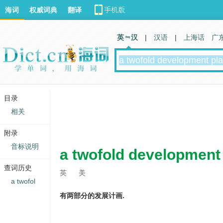
海词
权威词典
翻译
英 汉
|
汉语
|
上海话
广
目录
相关
附录
音标说明
a twofold development
查词历史
英
美
a twofol
有两部分的发展计画.