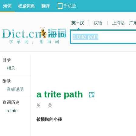
海词
权威词典
翻译
英 汉
|
汉语
|
上海话
广
目录
相关
附录
音标说明
a trite path
查词历史
英
美
a trite
被惯踏的小径