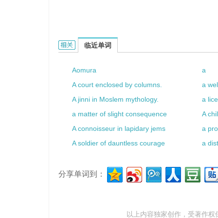
a trite path的相关资料：
临近单词
Aomura
a
A court enclosed by columns.
a wel
A jinni in Moslem mythology.
a lic
a matter of slight consequence
A ch
A connoisseur in lapidary jems
a pro
A soldier of dauntless courage
a dis
分享单词到：
以上内容独家创作，受
著作权