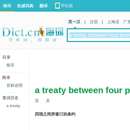
海词
权威词典
翻译
英 汉
|
汉语
|
上海话
广
目录
相关
附录
音标说明
a treaty between four 
查词历史
英
美
a treaty
四强之间所签订的条约