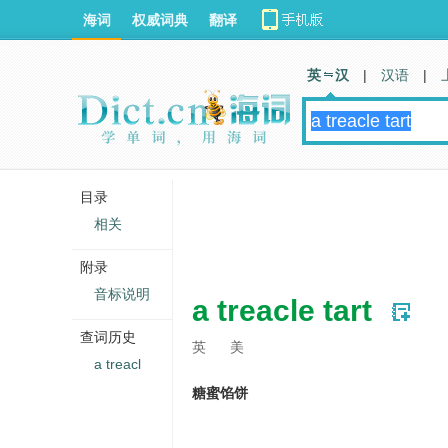
海词
权威词典
翻译
英 汉
|
汉语
|
目录
相关
附录
音标说明
a treacle tart
查词历史
英
美
a treacl
糖蜜馅饼