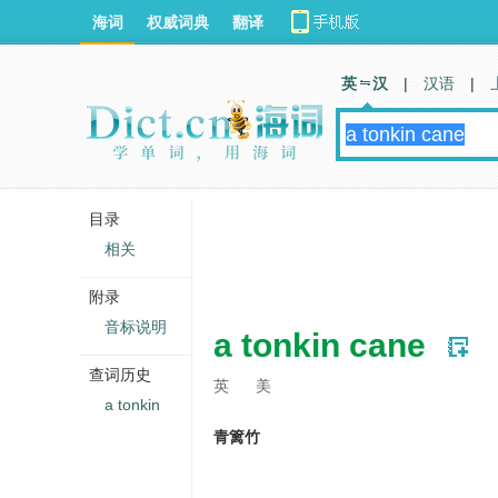
海词
权威词典
翻译
英 汉
|
汉语
|
目录
相关
附录
音标说明
a tonkin cane
查词历史
英
美
a tonkin
青篱竹