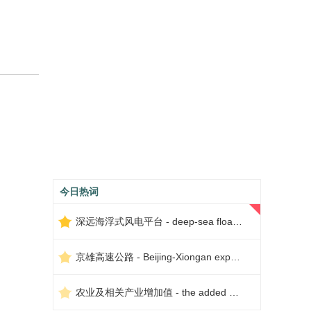
今日热词
深远海浮式风电平台 - deep-sea floating wind power platform
京雄高速公路 - Beijing-Xiongan expressway
农业及相关产业增加值 - the added value of agriculture and related industries