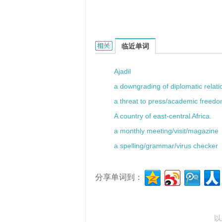
a tonkin cane的相关资料：
临近单词
Ajadil
a downgrading of diplomatic relati
a threat to press/academic freed
A country of east-central Africa.
a monthly meeting/visit/magazine
a spelling/grammar/virus checker
分享单词到：
以