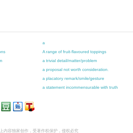
a
ons
A range of fruit-flavoured toppings
om
a trivial detail/matter/problem
a proposal not worth consideration.
a placatory remark/smile/gesture
a statement incommensurable with truth
上内容独家创作，受
著作权
保护，侵权必究