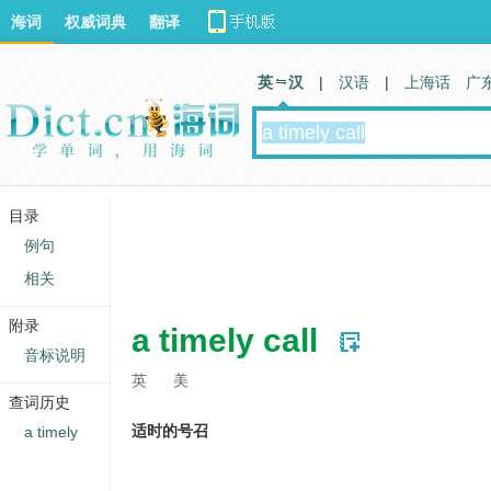
海词
权威词典
翻译
英 汉
|
汉语
|
上海话
广
目录
例句
相关
附录
a timely call
音标说明
英
美
查词历史
适时的号召
a timely