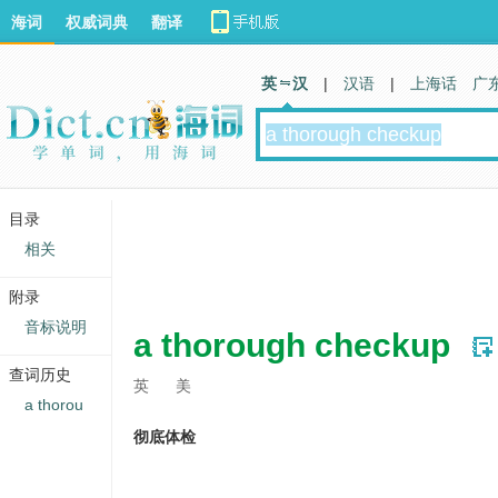
海词
权威词典
翻译
英 汉
|
汉语
|
上海话
广
目录
相关
附录
音标说明
a thorough checkup
查词历史
英
美
a thorou
彻底体检