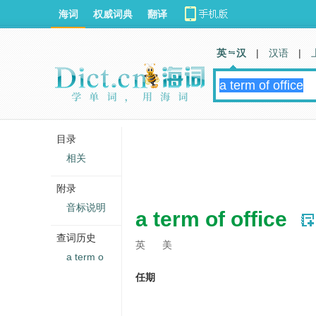
海词
权威词典
翻译
英 汉
|
汉语
|
目录
相关
附录
音标说明
a term of office
查词历史
英
美
a term o
任期