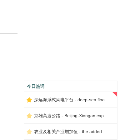
今日热词
深远海浮式风电平台 - deep-sea floating wind power platform
京雄高速公路 - Beijing-Xiongan expressway
农业及相关产业增加值 - the added value of agriculture and related industries