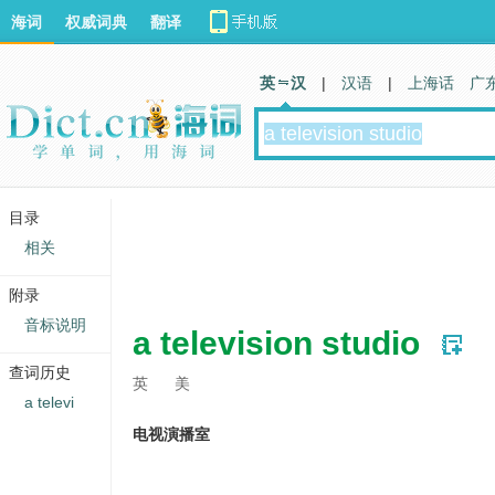
海词
权威词典
翻译
英 汉
|
汉语
|
上海话
广
目录
相关
附录
音标说明
a television studio
查词历史
英
美
a televi
电视演播室