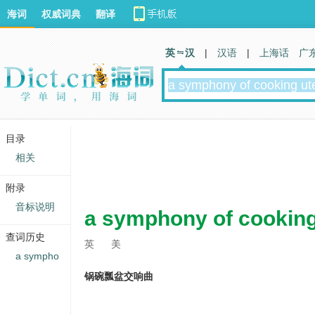
海词
权威词典
翻译
英 汉
|
汉语
|
上海话
广
目录
相关
附录
音标说明
a symphony of cooking
查词历史
英
美
a sympho
锅碗瓢盆交响曲