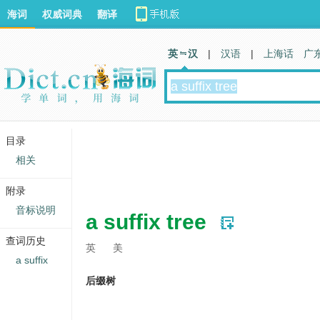
海词
权威词典
翻译
英 汉
|
汉语
|
上海话
广
目录
相关
附录
音标说明
a suffix tree
查词历史
英
美
a suffix
后缀树