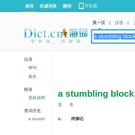
海词
权威词典
翻译
英 汉
|
汉语
|
目录
例句
相关
附录
a stumbling block
音标说明
英
美
查词历史
n.
a stumbl
绊脚石