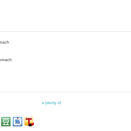
omach.
tomach.
a plenty of