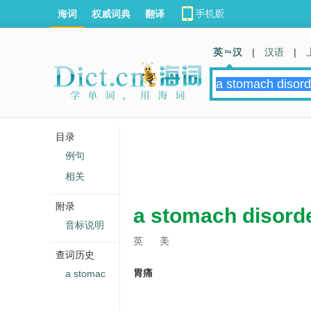
海词
权威词典
翻译
英 汉
|
汉语
|
目录
例句
相关
附录
a stomach disord
音标说明
英
美
查词历史
胃痛
a stomac