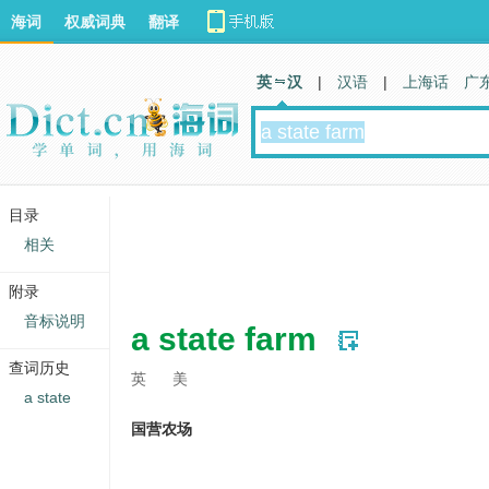
海词
权威词典
翻译
英 汉
|
汉语
|
上海话
广
目录
相关
附录
音标说明
a state farm
查词历史
英
美
a state
国营农场