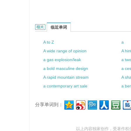
a state farm的相关资料：
临近单词
A to Z
a
A wide range of opinion
A hin
a gas explosion/leak
a two
a bold masculine design
a ces
A rapid mountain stream
A sha
a contemporary art sale
a be
分享单词到：
以上内容独家创作，受
著作权