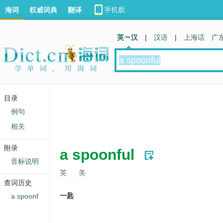
海词
权威词典
翻译
英 汉
|
汉语
|
上海话
广
目录
例句
相关
附录
a spoonful
音标说明
英
美
查词历史
一匙
a spoonf