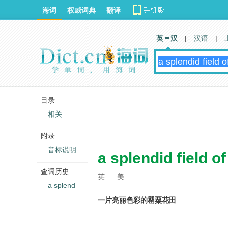
海词
权威词典
翻译
英 汉
|
汉语
|
目录
相关
附录
音标说明
a splendid field o
查词历史
英
美
a splend
一片亮丽色彩的罂粟花田