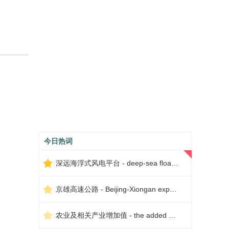
今日热词
深远海浮式风电平台 - deep-sea floating wind power platform
京雄高速公路 - Beijing-Xiongan expressway
农业及相关产业增加值 - the added value of agriculture and related industries