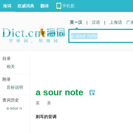
海词
权威词典
翻译
英 汉
|
汉语
|
上海话
广
目录
相关
附录
音标说明
a sour note
查词历史
英
美
a sour n
刺耳的音调