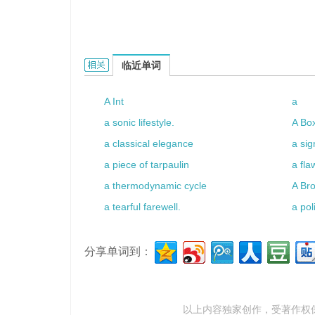
a sour note的相关资料：
临近单词
A Int
a
a sonic lifestyle.
A Box
a classical elegance
a sig
a piece of tarpaulin
a fla
a thermodynamic cycle
A Br
a tearful farewell.
a pol
分享单词到：
以上内容独家创作，受
著作权