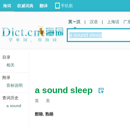
海词
权威词典
翻译
英 汉
|
汉语
|
上海话
广
目录
相关
附录
音标说明
a sound sleep
查词历史
英
美
a sound
酣睡, 熟睡