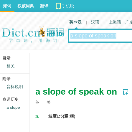
海词
权威词典
翻译
英 汉
|
汉语
|
上海话
广
目录
相关
附录
音标说明
a slope of speak on
查词历史
英
美
a slope
n.
坡度1:5(竖:横)