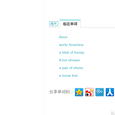
a slipper的相关资料：
临近单词
Aoun
aortic foramina
a blob of honey
A hot shower.
a pair of shoes
a loose knit.
分享单词到：
以