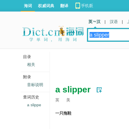
海词
权威词典
翻译
英 汉
|
汉语
|
目录
相关
附录
音标说明
a slipper
查词历史
英
美
a slippe
一只拖鞋