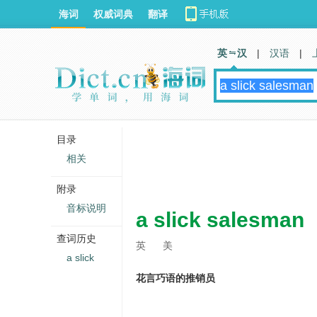
海词
权威词典
翻译
英 汉
|
汉语
|
目录
相关
附录
音标说明
a slick salesman
查词历史
英
美
a slick
花言巧语的推销员