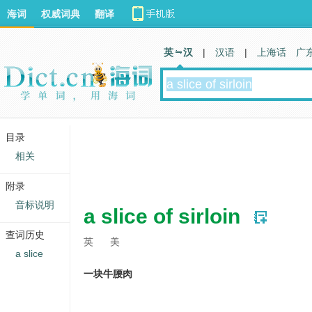
海词
权威词典
翻译
英 汉
|
汉语
|
上海话
广
目录
相关
附录
音标说明
a slice of sirloin
查词历史
英
美
a slice
一块牛腰肉