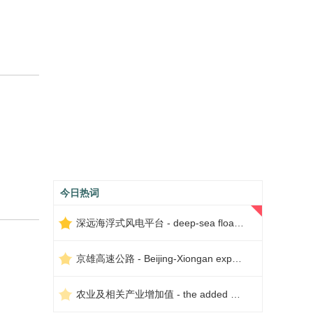
今日热词
深远海浮式风电平台 - deep-sea floating wind power platform
京雄高速公路 - Beijing-Xiongan expressway
农业及相关产业增加值 - the added value of agriculture and related industries