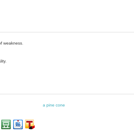
 of weakness.
ity.
a pine cone