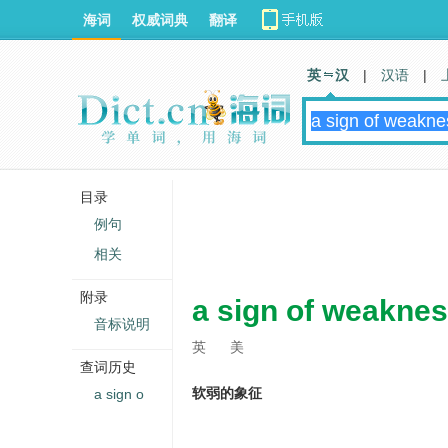
海词
权威词典
翻译
英 汉
|
汉语
|
目录
例句
相关
附录
a sign of weakne
音标说明
英
美
查词历史
软弱的象征
a sign o