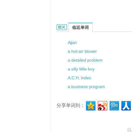
a sick joke的相关资料：
临近单词
Ajjan
a hot-air blower
a detailed problem
a silly little boy
A.C.H. index
a business program
分享单词到：
以