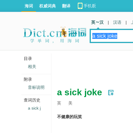
海词
权威词典
翻译
英 汉
|
汉语
|
目录
相关
附录
音标说明
a sick joke
查词历史
英
美
a sick j
不健康的玩笑