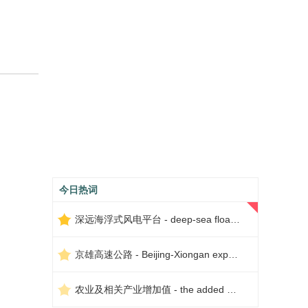
今日热词
深远海浮式风电平台 - deep-sea floating wind power platform
京雄高速公路 - Beijing-Xiongan expressway
农业及相关产业增加值 - the added value of agriculture and related industries