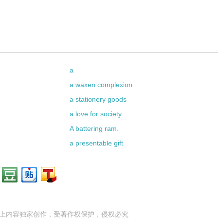
a
a waxen complexion
a stationery goods
a love for society
A battering ram.
a presentable gift
上内容独家创作，受
著作权
保护，侵权必究