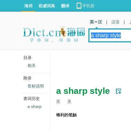
海词
权威词典
翻译
英 汉
|
汉语
|
目录
相关
附录
音标说明
a sharp style
查词历史
英
美
a sharp
锋利的笔触