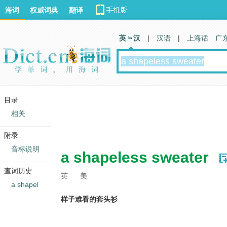
海词
权威词典
翻译
英 汉
|
汉语
|
上海话
广
目录
相关
附录
音标说明
a shapeless sweater
查词历史
英
美
a shapel
样子难看的套头衫