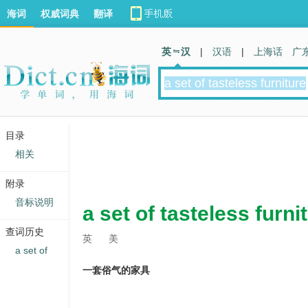
海词
权威词典
翻译
英 汉
|
汉语
|
上海话
广
目录
相关
附录
音标说明
a set of tasteless furni
查词历史
英
美
a set of
一套俗气的家具