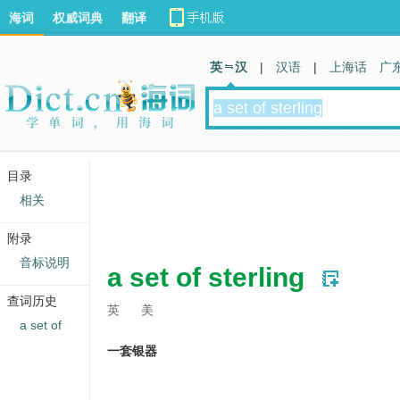
海词
权威词典
翻译
英 汉
|
汉语
|
上海话
广
目录
相关
附录
音标说明
a set of sterling
查词历史
英
美
a set of
一套银器