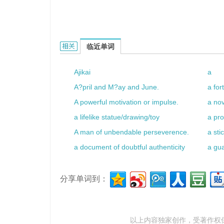
a screw loose的相关资料：
临近单词
Ajikai
a
A?pril and M?ay and June.
a for
A powerful motivation or impulse.
a no
a lifelike statue/drawing/toy
a pro
A man of unbendable perseverence.
a sti
a document of doubtful authenticity
a gua
分享单词到：
以上内容独家创作，受
著作权