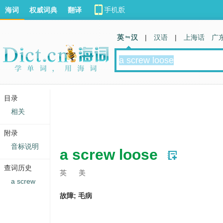
海词
权威词典
翻译
英 汉
|
汉语
|
上海话
广
目录
相关
附录
音标说明
a screw loose
查词历史
英
美
a screw
故障; 毛病