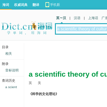
海词
权威词典
翻译
英 汉
|
汉语
|
上海话
广
目录
相关
附录
音标说明
a scientific theory of c
查词历史
英
美
a scient
《科学的文化理论》