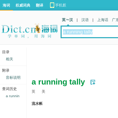
海词
权威词典
翻译
英 汉
|
汉语
|
上海话
广
目录
相关
附录
音标说明
a running tally
查词历史
英
美
a runnin
流水帐